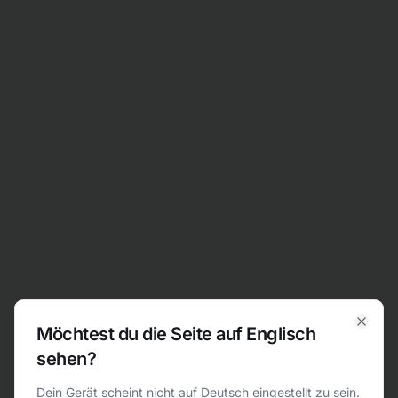
Zum Inhalt springen
Möchtest du die Seite auf Englisch
Clos
sehen?
404
Dein Gerät scheint nicht auf Deutsch eingestellt zu sein.