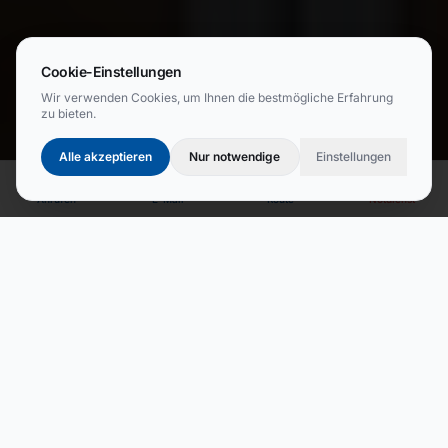
Cookie-Einstellungen
Wir verwenden Cookies, um Ihnen die bestmögliche Erfahrung
zu bieten.
Alle akzeptieren
Nur notwendige
Einstellungen
Anrufen
E-Mail
Route
Notdienst
Bequem vorbestellen
Rezept einlösen, Produkte bestellen oder Gutscheine
verschenken – wir kümmern uns darum.
Rezept einlösen
Produkt bestellen