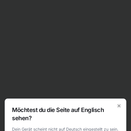
Zum Inhalt springen
Möchtest du die Seite auf Englisch
Clos
sehen?
404
Dein Gerät scheint nicht auf Deutsch eingestellt zu sein.