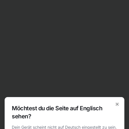
Zum Inhalt springen
Möchtest du die Seite auf Englisch
Clos
sehen?
404
Dein Gerät scheint nicht auf Deutsch eingestellt zu sein.